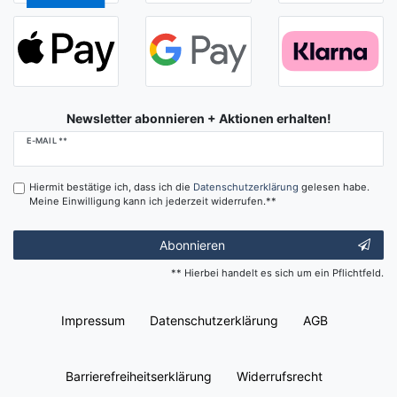
Newsletter abonnieren + Aktionen erhalten!
Newsletter
E-MAIL **
Honig
Hiermit bestätige ich, dass ich die
Daten­schutz­erklärung
gelesen habe.
Meine Einwilligung kann ich jederzeit widerrufen.**
Abonnieren
** Hierbei handelt es sich um ein Pflichtfeld.
Impressum
Daten­schutz­erklärung
AGB
Barrierefreiheitserklärung
Widerrufs­recht