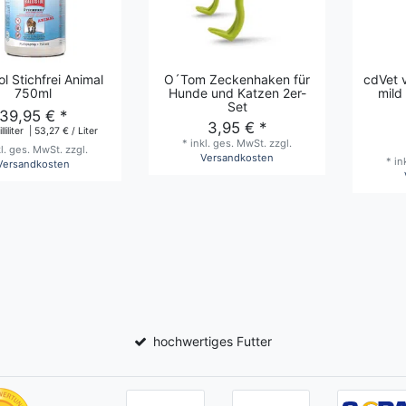
tol Stichfrei Animal
O´Tom Zeckenhaken für
cdVet 
750ml
Hunde und Katzen 2er-
mild
Set
39,95 € *
3,95 € *
liliter
| 53,27 € / Liter
*
inkl. ges. MwSt.
zzgl.
kl. ges. MwSt.
zzgl.
Versandkosten
*
in
Versandkosten
hochwertiges Futter