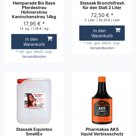
Hemparade Bio Base
Stassek Bronchifresh
Pferdestreu
für den Stall 2 Liter
Hühnerstreu
72,50 € *
Kaninchenstreu 14kg
2
Liter
| 36,25 € / Liter
17,95 € *
14
kg
| 1,28 € / kg
In den
Warenkorb
In den
*
inkl. ges. MwSt.
zzgl.
Warenkorb
Versandkosten
*
inkl. ges. MwSt.
zzgl.
Versandkosten
Stassek Equintos
Pharmakas AKS
SmellEx
liquid Verbissschutz