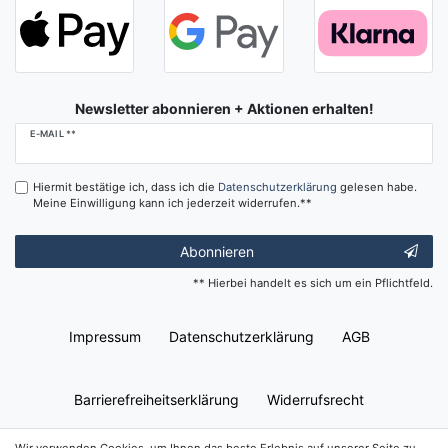
Newsletter abonnieren + Aktionen erhalten!
Newsletter
E-MAIL **
Honig
Hiermit bestätige ich, dass ich die
Daten­schutz­erklärung
gelesen habe.
Meine Einwilligung kann ich jederzeit widerrufen.**
Abonnieren
** Hierbei handelt es sich um ein Pflichtfeld.
Impressum
Daten­schutz­erklärung
AGB
Barrierefreiheitserklärung
Widerrufs­recht