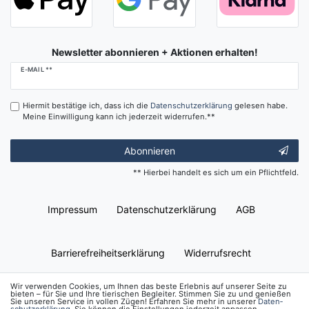
Newsletter abonnieren + Aktionen erhalten!
Newsletter
E-MAIL **
Honig
Hiermit bestätige ich, dass ich die
Daten­schutz­erklärung
gelesen habe.
Meine Einwilligung kann ich jederzeit widerrufen.**
Abonnieren
** Hierbei handelt es sich um ein Pflichtfeld.
Impressum
Daten­schutz­erklärung
AGB
Barrierefreiheitserklärung
Widerrufs­recht
Wir verwenden Cookies, um Ihnen das beste Erlebnis auf unserer Seite zu
bieten – für Sie und Ihre tierischen Begleiter. Stimmen Sie zu und genießen
Kontakt
Vertrag widerrufen
Sie unseren Service in vollen Zügen! Erfahren Sie mehr in unserer
Daten­