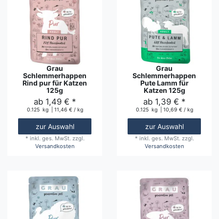
Grau
Grau
Schlemmerhappen
Schlemmerhappen
Rind pur für Katzen
Pute Lamm für
125g
Katzen 125g
ab 1,49 € *
ab 1,39 € *
0.125
kg
| 11,46 € / kg
0.125
kg
| 10,69 € / kg
zur Auswahl
zur Auswahl
*
inkl. ges. MwSt.
zzgl.
*
inkl. ges. MwSt.
zzgl.
Versandkosten
Versandkosten