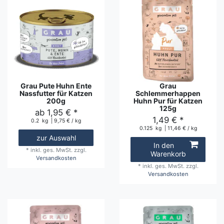
Grau Pute Huhn Ente
Grau
Nassfutter für Katzen
Schlemmerhappen
200g
Huhn Pur für Katzen
125g
ab 1,95 € *
1,49 € *
0.2
kg
| 9,75 € / kg
0.125
kg
| 11,46 € / kg
zur Auswahl
In den
*
inkl. ges. MwSt.
zzgl.
Warenkorb
Versandkosten
*
inkl. ges. MwSt.
zzgl.
Versandkosten