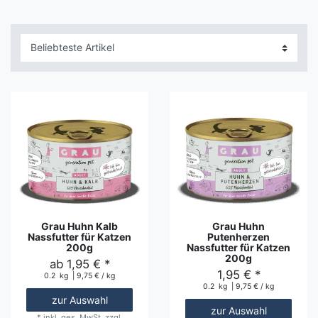
Grau Huhn Kalb
Grau Huhn
Nassfutter für Katzen
Putenherzen
200g
Nassfutter für Katzen
200g
ab 1,95 € *
1,95 € *
0.2
kg
| 9,75 € / kg
0.2
kg
| 9,75 € / kg
zur Auswahl
zur Auswahl
*
inkl. ges. MwSt.
zzgl.