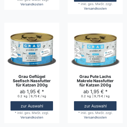
*
inkl. ges. MwSt.
zzgl.
Versandkosten
Versandkosten
Grau Geflügel
Grau Pute Lachs
Seefisch Nassfutter
Makrele Nassfutter
für Katzen 200g
für Katzen 200g
ab 1,95 € *
ab 1,95 € *
0.2
kg
| 9,75 € / kg
0.2
kg
| 9,75 € / kg
zur Auswahl
zur Auswahl
*
inkl. ges. MwSt.
zzgl.
*
inkl. ges. MwSt.
zzgl.
Versandkosten
Versandkosten