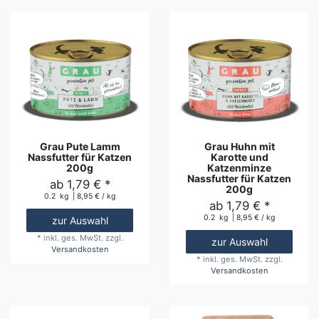
Grau Pute Lamm
Grau Huhn mit
Nassfutter für Katzen
Karotte und
200g
Katzenminze
Nassfutter für Katzen
ab 1,79 € *
200g
0.2
kg
| 8,95 € / kg
ab 1,79 € *
0.2
kg
| 8,95 € / kg
zur Auswahl
*
inkl. ges. MwSt.
zzgl.
zur Auswahl
Versandkosten
*
inkl. ges. MwSt.
zzgl.
Versandkosten