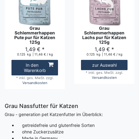
Grau
Grau
Schlemmerhappen
Schlemmerhappen
Pute pur für Katzen
Lachs pur für Katzen
125g
125g
1,49 € *
1,49 € *
0.125
kg
| 11,46 € / kg
0.125
kg
| 11,46 € / kg
In den
zur Auswahl
Warenkorb
*
inkl. ges. MwSt.
zzgl.
Versandkosten
*
inkl. ges. MwSt.
zzgl.
Versandkosten
Grau Nassfutter für Katzen
Grau - generation pet Katzenfutter im Überblick:
getreidefreie und glutenfreie Sorten
ohne Zuckerzusätze
Made in Germany