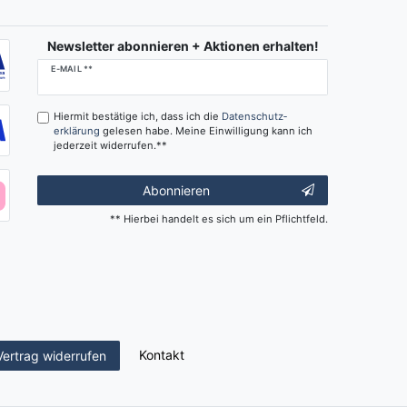
Newsletter abonnieren + Aktionen erhalten!
Newsletter
E-MAIL **
Honig
Hiermit bestätige ich, dass ich die
Daten­schutz­
erklärung
gelesen habe. Meine Einwilligung kann ich
jederzeit widerrufen.**
Abonnieren
** Hierbei handelt es sich um ein Pflichtfeld.
Kontakt
Vertrag widerrufen