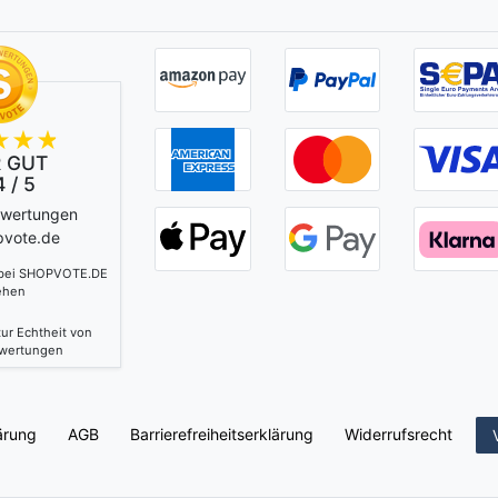
 GUT
 / 5
ewertungen
pvote.de
 bei SHOPVOTE.DE
ehen
ur Echtheit von
wertungen
ärung
AGB
Barrierefreiheitserklärung
Widerrufs­recht