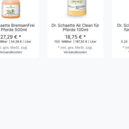
haette BremsenFrei
Dr. Schaette Air Clean für
Dr. S
r Pferde 500ml
Pferde 100ml
fü
27,29 € *
18,75 € *
liliter
| 54,58 € / Liter
100
Milliliter
| 187,50 € / Liter
0.24
kl. ges. MwSt.
zzgl.
*
inkl. ges. MwSt.
zzgl.
*
in
Versandkosten
Versandkosten