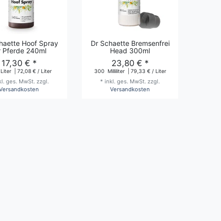
chaette Hoof Spray
Dr Schaette Bremsenfrei
r Pferde 240ml
Head 300ml
17,30 € *
23,80 € *
Liter
| 72,08 € / Liter
300
Milliliter
| 79,33 € / Liter
kl. ges. MwSt.
zzgl.
*
inkl. ges. MwSt.
zzgl.
Versandkosten
Versandkosten