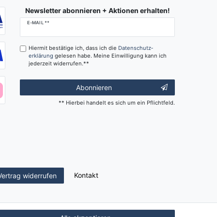
Newsletter abonnieren + Aktionen erhalten!
Newsletter
E-MAIL **
Honig
Hiermit bestätige ich, dass ich die
Daten­schutz­
erklärung
gelesen habe. Meine Einwilligung kann ich
jederzeit widerrufen.**
Abonnieren
** Hierbei handelt es sich um ein Pflichtfeld.
Kontakt
Vertrag widerrufen