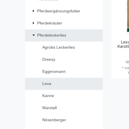
Pferdeergänzungsfutter
Pferdekräuter
Pferdeleckerlies
Lex
Karot
Agrobs Leckerlies
Dreesy
12
*
in
Eggersmann
Lexa
Kanne
Marstall
Nösenberger