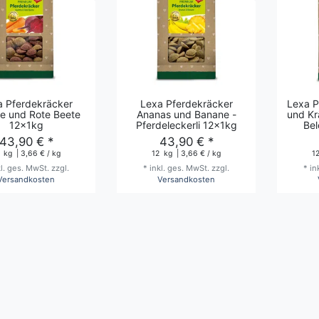
a Pferdekräcker
Lexa Pferdekräcker
Lexa P
te und Rote Beete
Ananas und Banane -
und Krä
12x1kg
Pferdeleckerli 12x1kg
Be
43,90 € *
43,90 € *
kg
| 3,66 € / kg
12
kg
| 3,66 € / kg
1
kl. ges. MwSt.
zzgl.
*
inkl. ges. MwSt.
zzgl.
*
in
Versandkosten
Versandkosten