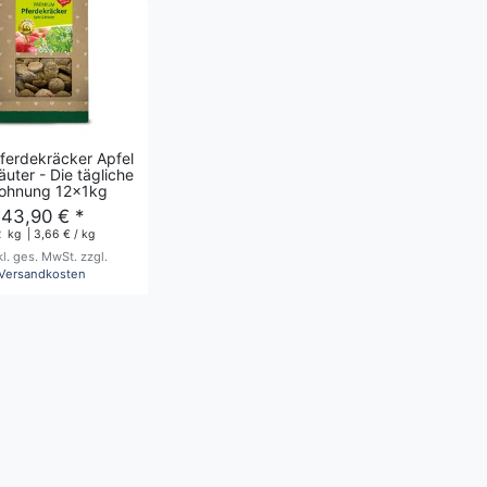
ferdekräcker Apfel
uter - Die tägliche
lohnung 12x1kg
43,90 € *
2
kg
| 3,66 € / kg
kl. ges. MwSt.
zzgl.
Versandkosten