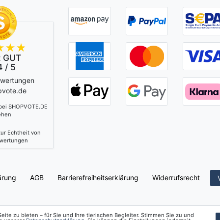
 GUT
 / 5
ewertungen
pvote.de
 bei SHOPVOTE.DE
ehen
ur Echtheit von
wertungen
ärung
AGB
Barrierefreiheitserklärung
Widerrufs­recht
ite zu bieten – für Sie und Ihre tierischen Begleiter. Stimmen Sie zu und