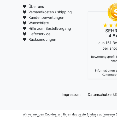
Über uns
Versandkosten / shipping
Kundenbewertungen
Wunschliste
Hilfe zum Bestellvorgang
SEHR
Lieferservice
4.84
Rücksendungen
aus 151 B
bei: sho
Bewertungsprofil
ans
Informationen z
Kundenbe
Impressum
Daten­schutz­erkl
Wir verwenden Cookies, um Ihnen das beste Erlebnis auf unserer Se