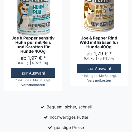
Joe & Pepper sensitiv
Joe & Pepper Rind
Huhn pur mit Reis
Wild mit Erbsen für
und Karotten für
Hunde 400g
Hunde 400g
ab 1,79 € *
ab 1,97 € *
0.4
kg
| 4,48 € / kg
0.4
kg
| 4,92 € / kg
zur Auswahl
zur Auswahl
*
inkl. ges. MwSt.
zzgl.
*
inkl. ges. MwSt.
zzgl.
Versandkosten
Versandkosten
Bequem, sicher, schnell
hochwertiges Futter
günstige Preise