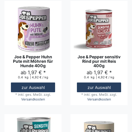
Joe & Pepper Huhn
Joe & Pepper sensitiv
Pute mit Möhren für
Rind pur mit Reis
Hunde 400g
400g
ab 1,97 € *
ab 1,97 € *
0.4
kg
| 4,92 € / kg
0.4
kg
| 4,92 € / kg
zur Auswahl
zur Auswahl
*
inkl. ges. MwSt.
zzgl.
*
inkl. ges. MwSt.
zzgl.
Versandkosten
Versandkosten