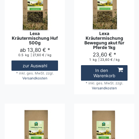
Lexa
Lexa
Kräutermischung Huf
Kräutermischung
500g
Bewegung akut für
Pferde 1kg
ab 13,80 € *
23,60 € *
0.5
kg
| 27,60 € / kg
1
kg
| 23,60 € / kg
zur Auswahl
In den
*
inkl. ges. MwSt.
zzgl.
Warenkorb
Versandkosten
*
inkl. ges. MwSt.
zzgl.
Versandkosten