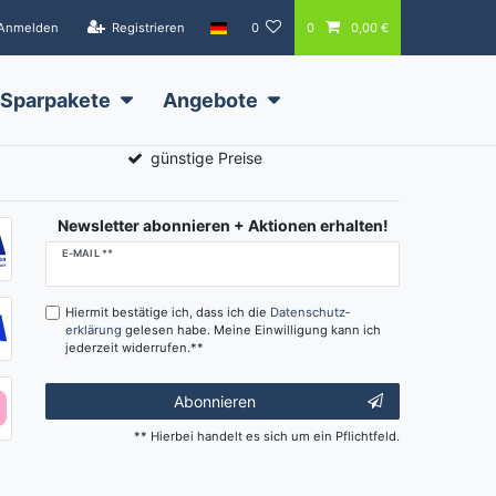
Anmelden
Registrieren
0
0
0,00 €
Sparpakete
Angebote
günstige Preise
Newsletter abonnieren + Aktionen erhalten!
Newsletter
E-MAIL **
Honig
Hiermit bestätige ich, dass ich die
Daten­schutz­
erklärung
gelesen habe. Meine Einwilligung kann ich
jederzeit widerrufen.**
Abonnieren
** Hierbei handelt es sich um ein Pflichtfeld.