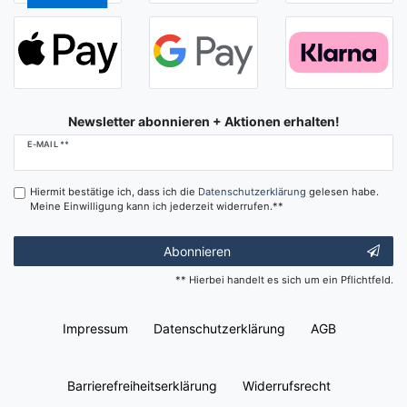
Newsletter abonnieren + Aktionen erhalten!
Newsletter
E-MAIL **
Honig
Hiermit bestätige ich, dass ich die
Daten­schutz­erklärung
gelesen habe.
Meine Einwilligung kann ich jederzeit widerrufen.**
Abonnieren
** Hierbei handelt es sich um ein Pflichtfeld.
Impressum
Daten­schutz­erklärung
AGB
Barrierefreiheitserklärung
Widerrufs­recht