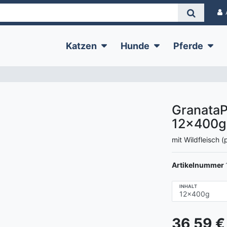
Katzen
Hunde
Pferde
GranataP
12x400g
mit Wildfleisch 
Artikelnummer
INHALT
36,59 