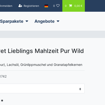
Anmelden
Registrieren
0
0
0,00 €
Sparpakete
Angebote
et Lieblings Mahlzeit Pur Wild
(pur), Lachsöl, Grünlippmuschel und Granatapfelkernen
1742
*
€