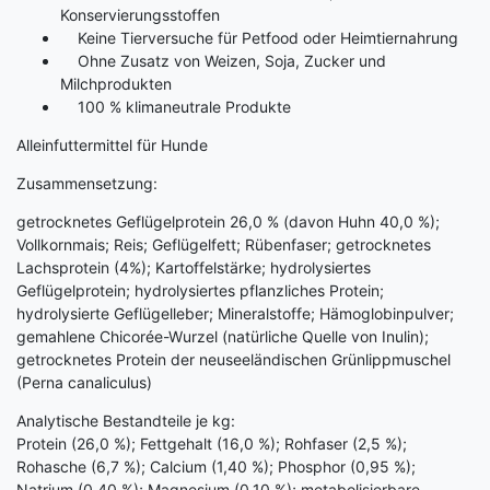
Konservierungsstoffen
Keine Tierversuche für Petfood oder Heimtiernahrung
Ohne Zusatz von Weizen, Soja, Zucker und
Milchprodukten
100 % klimaneutrale Produkte
Alleinfuttermittel für Hunde
Zusammensetzung:
getrocknetes Geflügelprotein 26,0 % (davon Huhn 40,0 %);
Vollkornmais; Reis; Geflügelfett; Rübenfaser; getrocknetes
Lachsprotein (4%); Kartoffelstärke; hydrolysiertes
Geflügelprotein; hydrolysiertes pflanzliches Protein;
hydrolysierte Geflügelleber; Mineralstoffe; Hämoglobinpulver;
gemahlene Chicorée-Wurzel (natürliche Quelle von Inulin);
getrocknetes Protein der neuseeländischen Grünlippmuschel
(Perna canaliculus)
Analytische Bestandteile je kg:
Protein (26,0 %); Fettgehalt (16,0 %); Rohfaser (2,5 %);
Rohasche (6,7 %); Calcium (1,40 %); Phosphor (0,95 %);
Natrium (0,40 %); Magnesium (0,10 %); metabolisierbare