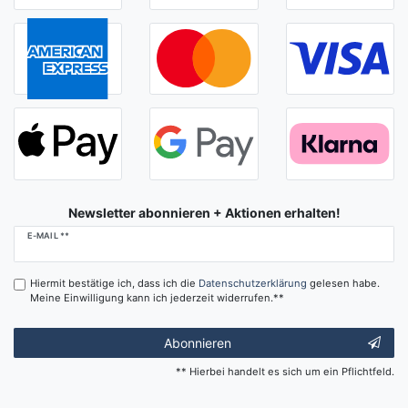
Newsletter abonnieren + Aktionen erhalten!
Newsletter
E-MAIL **
Honig
Hiermit bestätige ich, dass ich die
Daten­schutz­erklärung
gelesen habe.
Meine Einwilligung kann ich jederzeit widerrufen.**
Abonnieren
** Hierbei handelt es sich um ein Pflichtfeld.