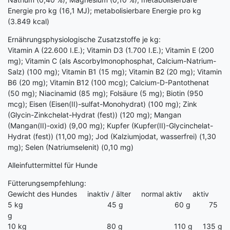
Energie pro kg (16,1 MJ); metabolisierbare Energie pro kg
(3.849 kcal)
Ernährungsphysiologische Zusatzstoffe je kg:
Vitamin A (22.600 I.E.); Vitamin D3 (1.700 I.E.); Vitamin E (200
mg); Vitamin C (als Ascorbylmonophosphat, Calcium-Natrium-
Salz) (100 mg); Vitamin B1 (15 mg); Vitamin B2 (20 mg); Vitamin
B6 (20 mg); Vitamin B12 (100 mcg); Calcium-D-Pantothenat
(50 mg); Niacinamid (85 mg); Folsäure (5 mg); Biotin (950
mcg); Eisen (Eisen(II)-sulfat-Monohydrat) (100 mg); Zink
(Glycin-Zinkchelat-Hydrat (fest)) (120 mg); Mangan
(Mangan(II)-oxid) (9,00 mg); Kupfer (Kupfer(II)-Glycinchelat-
Hydrat (fest)) (11,00 mg); Jod (Kalziumjodat, wasserfrei) (1,30
mg); Selen (Natriumselenit) (0,10 mg)
Alleinfuttermittel für Hunde
Fütterungsempfehlung:
Gewicht des Hundes inaktiv / älter normal aktiv aktiv
5 kg 45 g 60 g 75
g
10 kg 80 g 110 g 135 g