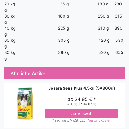
20 kg 135 g 180 g 230
g
30 kg 180 g 250 g 315
g
40 kg 225 g 310 g 390
g
60 kg 305 g 420 g 530
g
80 kg 380 g 520 g 655
g
Ähnliche Artikel
Josera SensiPlus 4,5kg (5x900g)
ab 24,95 € *
4.5
kg
| 5,54 € / kg
zur Auswahl
*
inkl. ges. MwSt.
zzgl.
Versandkosten