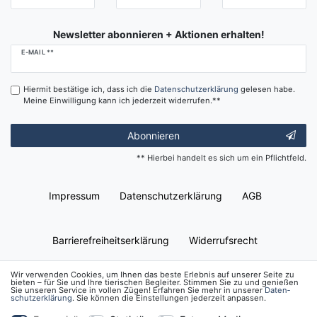
Newsletter abonnieren + Aktionen erhalten!
Newsletter
E-MAIL **
Honig
Hiermit bestätige ich, dass ich die
Daten­schutz­erklärung
gelesen habe.
Meine Einwilligung kann ich jederzeit widerrufen.**
Abonnieren
** Hierbei handelt es sich um ein Pflichtfeld.
Impressum
Daten­schutz­erklärung
AGB
Barrierefreiheitserklärung
Widerrufs­recht
Wir verwenden Cookies, um Ihnen das beste Erlebnis auf unserer Seite zu
bieten – für Sie und Ihre tierischen Begleiter. Stimmen Sie zu und genießen
Kontakt
Vertrag widerrufen
Sie unseren Service in vollen Zügen! Erfahren Sie mehr in unserer
Daten­
schutz­erklärung
. Sie können die Einstellungen jederzeit anpassen.