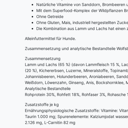
Natürliche Vitamine von Sanddorn, Brombeeren 
Mit dem Superfood-Komplex der Wildpflanzen Br
Ohne Getreide
Ohne Gluten, Mais, industriell hergestellten Zuc
Die Kombination aus Lamm und Lachs hat einen z
Alleinfuttermittel für Hunde.
Zusammensetzung und analytische Bestandteile Wolfsb
Zusammensetzung
Lamm und Lachs (65 %) (davon Lammfleisch 15 %, Lach
(20 %), Kichererbsen, Luzerne, Mineralstoffe, Topinam
Johannisbeeren, Holunderbeeren, Aroniabeeren, Sanddorn
Weißdorn, Löwenzahn, Ginseng, Anis, Bockshornklee, M
Analytische Bestandteile
Rohprotein 30%, Rohfett 18%, Rohfaser 3%, Rohasche 
Zusatzstoffe je kg
Ernährungsphysiologische Zusatzstoffe: Vitamine: Vitamin
Taurin 1.000 mg; Spurenelemente: Kalziumjodat wasse
2.126 mg, L-Carnitin 82 mg