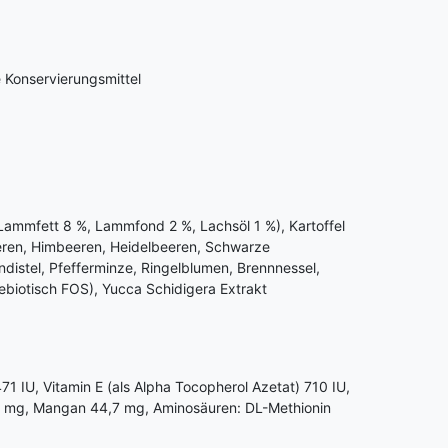
e Konservierungsmittel
ammfett 8 %, Lammfond 2 %, Lachsöl 1 %), Kartoffel
eeren, Himbeeren, Heidelbeeren, Schwarze
distel, Pfefferminze, Ringelblumen, Brennnessel,
biotisch FOS), Yucca Schidigera Extrakt
471 IU, Vitamin E (als Alpha Tocopherol Azetat) 710 IU,
,8 mg, Mangan 44,7 mg, Aminosäuren: DL-Methionin