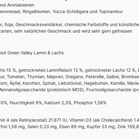
und Aroniabeeren
ennnessel, Ringelblumen, Yucca-Schidigera und Topinambur
ker, Soja, Geschmacksverstärker, chemische Farbstoffe und künstlich
arten, sehr natürlichen Geschmack und wird sehr gern gefressen
lut Green Valley Lamm & Lachs
s 15 %, getrocknetes Lammfleisch 12 %, getrockneter Lachs 12 %, L
bur, Tomaten, Thymian, Majoran, Oregano, Petersilie, Salbei, Bromb
, Äpfel, Karotten, Spinat, Liebstöckel, Hagebutten, Kamille, Marien
annanoligosaccharide (prebiotisch MOS), Fructooligosaccharide (pre
10%, Feuchtigkeit 8%, Kalzium 2,3%, Phosphor 1,58%
 A (als Retinylacetat) 21.871 IU, Vitamin D3 (als Cholecalciferol) 1.
rfrei 1,58 mg, Selen 0,23 mg, Eisen 89 mg, Kupfer 23 mg, Zink 159