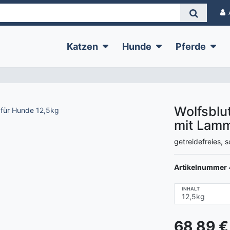
Katzen
Hunde
Pferde
Wolfsblu
mit Lamm
getreidefreies,
Artikelnummer
INHALT
68,89 