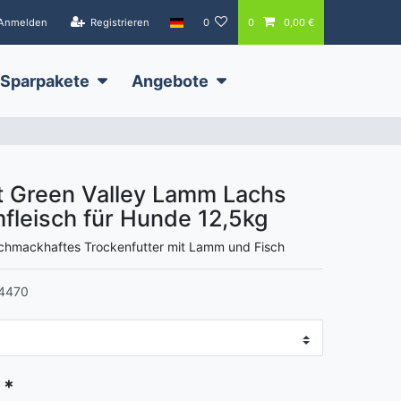
Anmelden
Registrieren
0
0
0,00 €
Sparpakete
Angebote
t Green Valley Lamm Lachs
fleisch für Hunde
12,5kg
 schmackhaftes Trockenfutter mit Lamm und Fisch
4470
*
€