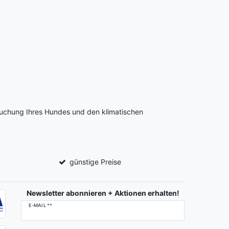
ruchung Ihres Hundes und den klimatischen
günstige Preise
Newsletter abonnieren + Aktionen erhalten!
Newsletter
E-MAIL **
Honig