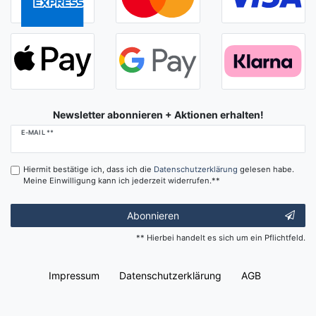
Newsletter abonnieren + Aktionen erhalten!
Newsletter
E-MAIL **
Honig
Hiermit bestätige ich, dass ich die
Daten­schutz­erklärung
gelesen habe.
Meine Einwilligung kann ich jederzeit widerrufen.**
Abonnieren
** Hierbei handelt es sich um ein Pflichtfeld.
Impressum
Daten­schutz­erklärung
AGB