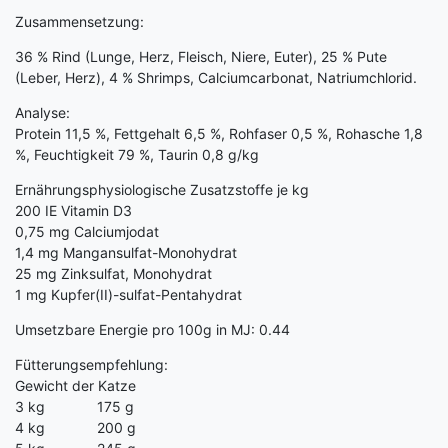
Zusammensetzung:
36 % Rind (Lunge, Herz, Fleisch, Niere, Euter), 25 % Pute
(Leber, Herz), 4 % Shrimps, Calciumcarbonat, Natriumchlorid.
Analyse:
Protein 11,5 %, Fettgehalt 6,5 %, Rohfaser 0,5 %, Rohasche 1,8
%, Feuchtigkeit 79 %, Taurin 0,8 g/kg
Ernährungsphysiologische Zusatzstoffe je kg
200 IE Vitamin D3
0,75 mg Calciumjodat
1,4 mg Mangansulfat-Monohydrat
25 mg Zinksulfat, Monohydrat
1 mg Kupfer(II)-sulfat-Pentahydrat
Umsetzbare Energie pro 100g in MJ: 0.44
Fütterungsempfehlung:
Gewicht der Katze
3 kg 175 g
4 kg 200 g