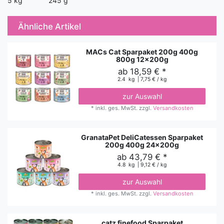
5 kg 245 g
Ähnliche Artikel
MACs Cat Sparpaket 200g 400g
800g 12x200g
ab 18,59 € *
2.4
kg
| 7,75 € / kg
zur Auswahl
*
inkl. ges. MwSt.
zzgl.
Versandkosten
GranataPet DeliCatessen Sparpaket
200g 400g 24x200g
ab 43,79 € *
4.8
kg
| 9,12 € / kg
zur Auswahl
*
inkl. ges. MwSt.
zzgl.
Versandkosten
catz finefood Sparpaket