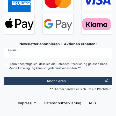
Newsletter abonnieren + Aktionen erhalten!
Newsletter
E-MAIL **
Honig
Hiermit bestätige ich, dass ich die
Daten­schutz­erklärung
gelesen habe.
Meine Einwilligung kann ich jederzeit widerrufen.**
Abonnieren
** Hierbei handelt es sich um ein Pflichtfeld.
Impressum
Daten­schutz­erklärung
AGB