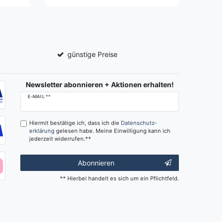
günstige Preise
Newsletter abonnieren + Aktionen erhalten!
Newsletter
E-MAIL **
Honig
Hiermit bestätige ich, dass ich die
Daten­schutz­
erklärung
gelesen habe. Meine Einwilligung kann ich
jederzeit widerrufen.**
Abonnieren
** Hierbei handelt es sich um ein Pflichtfeld.