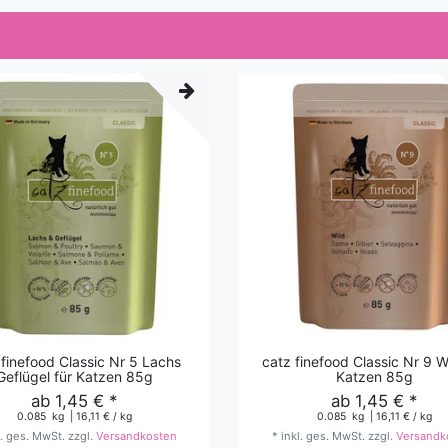
 finefood Classic Nr 5 Lachs
catz finefood Classic Nr 9 Wi
Geflügel für Katzen 85g
Katzen 85g
ab 1,45 € *
ab 1,45 € *
0.085
kg
| 16,11 € / kg
0.085
kg
| 16,11 € / kg
l. ges. MwSt.
zzgl.
Versandkosten
*
inkl. ges. MwSt.
zzgl.
Versandk