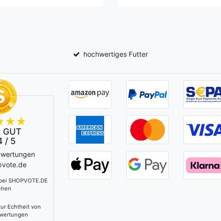
hochwertiges Futter
 GUT
 / 5
ewertungen
pvote.de
 bei SHOPVOTE.DE
ehen
ur Echtheit von
wertungen