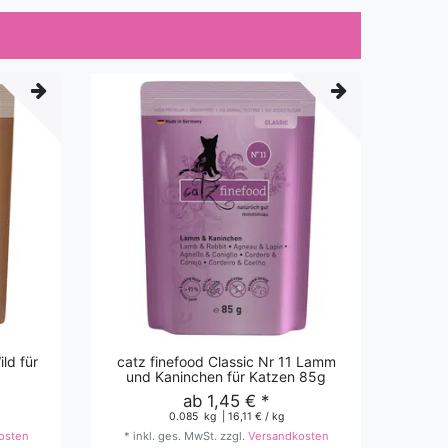
ld für
catz finefood Classic Nr 11 Lamm
und Kaninchen für Katzen 85g
ab 1,45 € *
0.085
kg
| 16,11 € / kg
osten
*
inkl. ges. MwSt.
zzgl.
Versandkosten