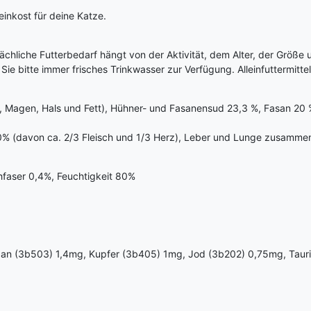
inkost für deine Katze.
chliche Futterbedarf hängt von der Aktivität, dem Alter, der Größe 
e bitte immer frisches Trinkwasser zur Verfügung. Alleinfuttermittel
 Magen, Hals und Fett), Hühner- und Fasanensud 23,3 %, Fasan 20 %,
0% (davon ca. 2/3 Fleisch und 1/3 Herz), Leber und Lunge zusamme
hfaser 0,4%, Feuchtigkeit 80%
ngan (3b503) 1,4mg, Kupfer (3b405) 1mg, Jod (3b202) 0,75mg, Tau