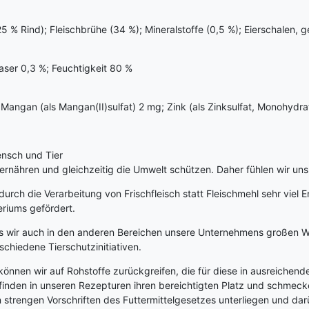
 % Rind); Fleischbrühe (34 %); Mineralstoffe (0,5 %); Eierschalen, g
aser 0,3 %; Feuchtigkeit 80 %
 Mangan (als Mangan(II)sulfat) 2 mg; Zink (als Zinksulfat, Monohydra
ensch und Tier
rnähren und gleichzeitig die Umwelt schützen. Daher fühlen wir uns 
durch die Verarbeitung von Frischfleisch statt Fleischmehl sehr viel
riums gefördert.
ss wir auch in den anderen Bereichen unsere Unternehmens großen W
schiedene Tierschutzinitiativen.
önnen wir auf Rohstoffe zurückgreifen, die für diese in ausreichen
t finden in unseren Rezepturen ihren bereichtigten Platz und schme
strengen Vorschriften des Futtermittelgesetzes unterliegen und da