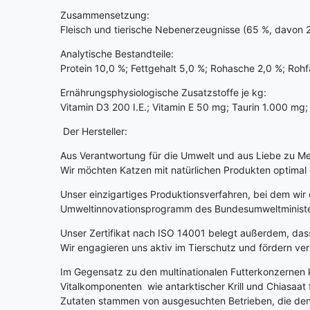
Zusammensetzung:
Fleisch und tierische Nebenerzeugnisse (65 %, davon 25
Analytische Bestandteile:
Protein 10,0 %; Fettgehalt 5,0 %; Rohasche 2,0 %; Rohf
Ernährungsphysiologische Zusatzstoffe je kg:
Vitamin D3 200 I.E.; Vitamin E 50 mg; Taurin 1.000 mg;
Der Hersteller:
Aus Verantwortung für die Umwelt und aus Liebe zu M
Wir möchten Katzen mit natürlichen Produkten optimal e
Unser einzigartiges Produktionsverfahren, bei dem wir 
Umweltinnovationsprogramm des Bundesumweltministe
Unser Zertifikat nach ISO 14001 belegt außerdem, da
Wir engagieren uns aktiv im Tierschutz und fördern ver
Im Gegensatz zu den multinationalen Futterkonzernen k
Vitalkomponenten wie antarktischer Krill und Chiasaa
Zutaten stammen von ausgesuchten Betrieben, die den 