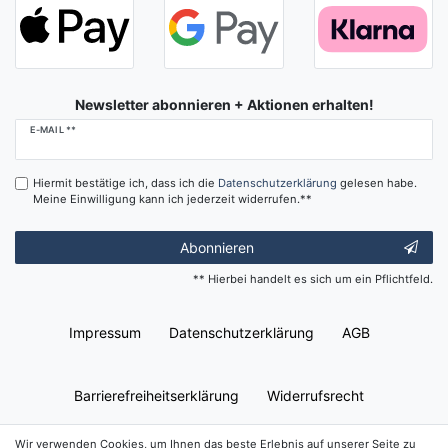
Newsletter abonnieren + Aktionen erhalten!
Newsletter
E-MAIL **
Honig
Hiermit bestätige ich, dass ich die
Daten­schutz­erklärung
gelesen habe.
Meine Einwilligung kann ich jederzeit widerrufen.**
Abonnieren
** Hierbei handelt es sich um ein Pflichtfeld.
Impressum
Daten­schutz­erklärung
AGB
Barrierefreiheitserklärung
Widerrufs­recht
Wir verwenden Cookies, um Ihnen das beste Erlebnis auf unserer Seite zu