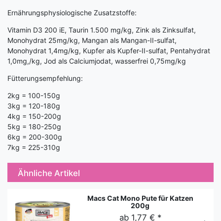
Ernährungsphysiologische Zusatzstoffe:
Vitamin D3 200 iE, Taurin 1.500 mg/kg, Zink als Zinksulfat,
Monohydrat 25mg/kg, Mangan als Mangan-II-sulfat,
Monohydrat 1,4mg/kg, Kupfer als Kupfer-II-sulfat, Pentahydrat
1,0mg,/kg, Jod als Calciumjodat, wasserfrei 0,75mg/kg
Fütterungsempfehlung:
2kg = 100-150g
3kg = 120-180g
4kg = 150-200g
5kg = 180-250g
6kg = 200-300g
7kg = 225-310g
Ähnliche Artikel
Macs Cat Mono Pute für Katzen
200g
ab 1,77 € *