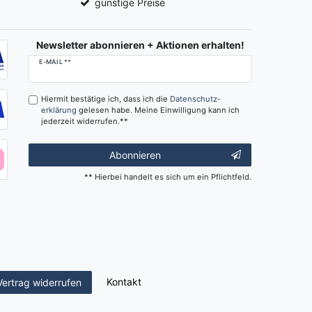
günstige Preise
Newsletter abonnieren + Aktionen erhalten!
Newsletter
E-MAIL **
Honig
Hiermit bestätige ich, dass ich die
Daten­schutz­
erklärung
gelesen habe. Meine Einwilligung kann ich
jederzeit widerrufen.**
Abonnieren
** Hierbei handelt es sich um ein Pflichtfeld.
Kontakt
Vertrag widerrufen