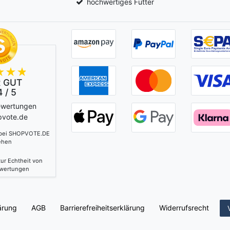
hochwertiges Futter
 GUT
 / 5
ewertungen
pvote.de
 bei SHOPVOTE.DE
ehen
ur Echtheit von
wertungen
ärung
AGB
Barrierefreiheitserklärung
Widerrufs­recht