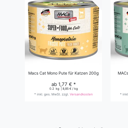
Macs Cat Mono Pute für Katzen 200g
MACs
ab 1,77 € *
0.2
kg
| 8,85 € / kg
*
inkl. ges. MwSt.
zzgl.
Versandkosten
*
ink