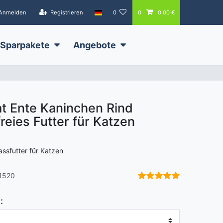
Anmelden
Registrieren
0
0
0,00 €
Sparpakete
Angebote
 Ente Kaninchen Rind
reies Futter für Katzen
assfutter für Katzen
1520
: