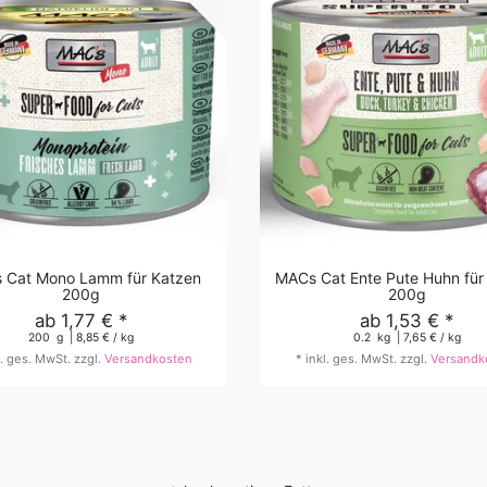
 Cat Mono Lamm für Katzen
MACs Cat Ente Pute Huhn für
200g
200g
ab 1,77 € *
ab 1,53 € *
200
g
| 8,85 € / kg
0.2
kg
| 7,65 € / kg
l. ges. MwSt.
zzgl.
Versandkosten
*
inkl. ges. MwSt.
zzgl.
Versandk