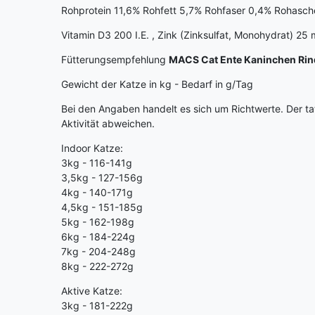
Rohprotein 11,6% Rohfett 5,7% Rohfaser 0,4% Rohasch
Vitamin D3 200 I.E. , Zink (Zinksulfat, Monohydrat) 2
Fütterungsempfehlung
MACS Cat Ente Kaninchen Rin
Gewicht der Katze in kg - Bedarf in g/Tag
Bei den Angaben handelt es sich um Richtwerte. Der tat
Aktivität abweichen.
Indoor Katze:
3kg - 116-141g
3,5kg - 127-156g
4kg - 140-171g
4,5kg - 151-185g
5kg - 162-198g
6kg - 184-224g
7kg - 204-248g
8kg - 222-272g
Aktive Katze:
3kg - 181-222g