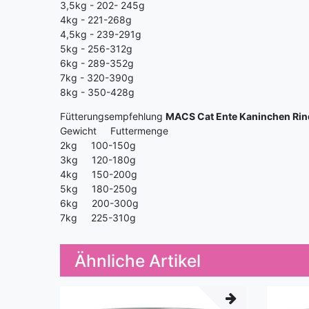
3,5kg - 202- 245g
4kg - 221-268g
4,5kg - 239-291g
5kg - 256-312g
6kg - 289-352g
7kg - 320-390g
8kg - 350-428g
Fütterungsempfehlung
MACS Cat Ente Kaninchen Rin
Gewicht Futtermenge
2kg 100-150g
3kg 120-180g
4kg 150-200g
5kg 180-250g
6kg 200-300g
7kg 225-310g
Ähnliche Artikel