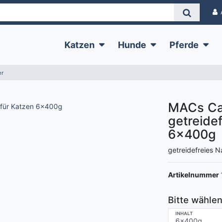
Katzen
Hunde
Pferde
er
MACs Cat
getreidef
6x400g
getreidefreies N
Artikelnummer
Bitte wählen
INHALT