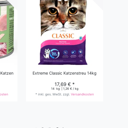
 Katzen
Extreme Classic Katzenstreu 14kg
17,69 € *
14
kg
| 1,26 € / kg
osten
*
inkl. ges. MwSt.
zzgl.
Versandkosten