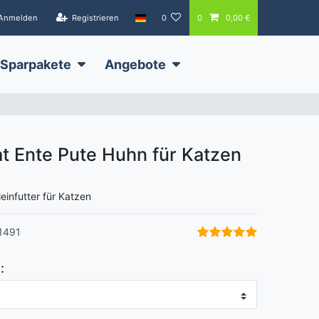
Anmelden
Registrieren
0
0
0,00 €
Sparpakete
Angebote
 Ente Pute Huhn für Katzen
leinfutter für Katzen
1491
: