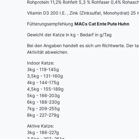
Rohprotein 11,2% Rohfett 5,3 % Rohfaser 0,4% Rohasch
Vitamin D3 200 I.E. , Zink (Zinksulfat, Monohydrat) 2
Fütterungsempfehlung
MACs Cat Ente Pute Huhn
Gewicht der Katze in kg - Bedarf in g/Tag
Bei den Angaben handelt es sich um Richtwerte. Der tat
Aktivität abweichen.
Indoor Katze:
3kg - 119-145g
3,5kg - 131-160g
4kg - 144-175g
4,5kg - 155-189g
5kg - 166-203g
6kg - 188-230g
7kg - 209-255g
8kg - 227-279g
Aktive Katze:
3kg - 186-227g
3,5kg - 207- 251g