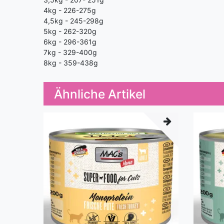
4kg - 226-275g
4,5kg - 245-298g
5kg - 262-320g
6kg - 296-361g
7kg - 329-400g
8kg - 359-438g
Ähnliche Artikel