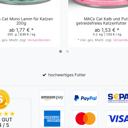
 Cat Mono Lamm für Katzen
MACs Cat Kalb und Put
200g
getreidefreies Katzenfutte
ab 1,77 € *
ab 1,53 € *
200
g
| 8,85 € / kg
0.2
kg
| 7,65 € / kg
l. ges. MwSt.
zzgl.
Versandkosten
*
inkl. ges. MwSt.
zzgl.
Versandk
hochwertiges Futter
 GUT
 / 5