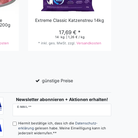
e
Extreme Classic Katzenstreu 14kg
r 200g
17,69 € *
*
in
14
kg
| 1,26 € / kg
osten
*
inkl. ges. MwSt.
zzgl.
Versandkosten
günstige Preise
Newsletter abonnieren + Aktionen erhalten!
Newsletter
E-MAIL **
Honig
Hiermit bestätige ich, dass ich die
Daten­schutz­
erklärung
gelesen habe. Meine Einwilligung kann ich
jederzeit widerrufen.**