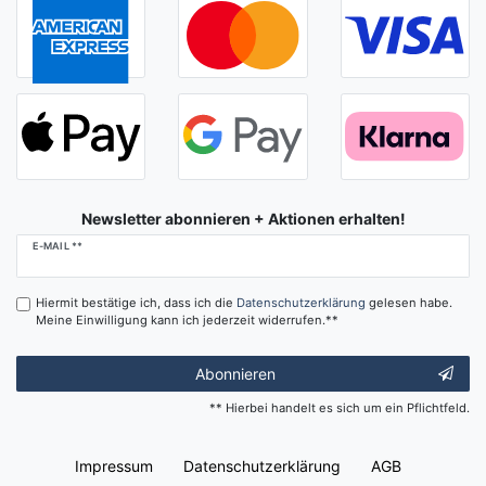
Newsletter abonnieren + Aktionen erhalten!
Newsletter
E-MAIL **
Honig
Hiermit bestätige ich, dass ich die
Daten­schutz­erklärung
gelesen habe.
Meine Einwilligung kann ich jederzeit widerrufen.**
Abonnieren
** Hierbei handelt es sich um ein Pflichtfeld.
Impressum
Daten­schutz­erklärung
AGB