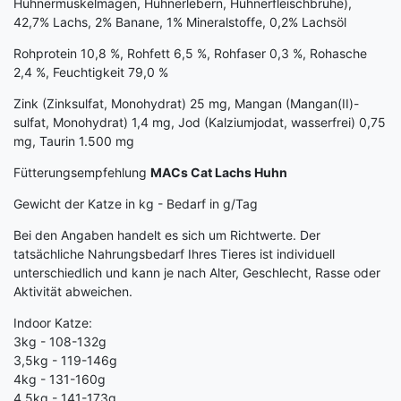
Hühnermuskelmägen, Hühnerlebern, Hühnerfleischbrühe),
42,7% Lachs, 2% Banane, 1% Mineralstoffe, 0,2% Lachsöl
Rohprotein 10,8 %, Rohfett 6,5 %, Rohfaser 0,3 %, Rohasche
2,4 %, Feuchtigkeit 79,0 %
Zink (Zinksulfat, Monohydrat) 25 mg, Mangan (Mangan(II)-
sulfat, Monohydrat) 1,4 mg, Jod (Kalziumjodat, wasserfrei) 0,75
mg, Taurin 1.500 mg
Fütterungsempfehlung
MACs Cat Lachs Huhn
Gewicht der Katze in kg - Bedarf in g/Tag
Bei den Angaben handelt es sich um Richtwerte. Der
tatsächliche Nahrungsbedarf Ihres Tieres ist individuell
unterschiedlich und kann je nach Alter, Geschlecht, Rasse oder
Aktivität abweichen.
Indoor Katze:
3kg - 108-132g
3,5kg - 119-146g
4kg - 131-160g
4,5kg - 141-173g