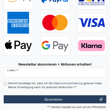
Newsletter abonnieren + Aktionen erhalten!
Newsletter
E-MAIL **
Honig
Hiermit bestätige ich, dass ich die
Daten­schutz­erklärung
gelesen habe.
Meine Einwilligung kann ich jederzeit widerrufen.**
Abonnieren
** Hierbei handelt es sich um ein Pflichtfeld.