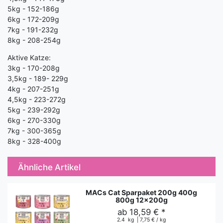
5kg - 152-186g
6kg - 172-209g
7kg - 191-232g
8kg - 208-254g
Aktive Katze:
3kg - 170-208g
3,5kg - 189- 229g
4kg - 207-251g
4,5kg - 223-272g
5kg - 239-292g
6kg - 270-330g
7kg - 300-365g
8kg - 328-400g
Ähnliche Artikel
MACs Cat Sparpaket 200g 400g
800g 12x200g
ab 18,59 € *
2.4
kg
| 7,75 € / kg