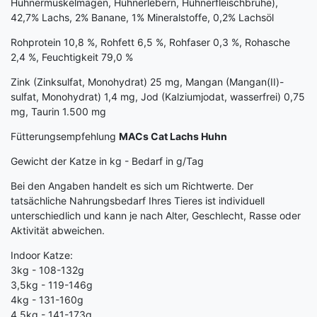
Hühnermuskelmägen, Hühnerlebern, Hühnerfleischbrühe),
42,7% Lachs, 2% Banane, 1% Mineralstoffe, 0,2% Lachsöl
Rohprotein 10,8 %, Rohfett 6,5 %, Rohfaser 0,3 %, Rohasche
2,4 %, Feuchtigkeit 79,0 %
Zink (Zinksulfat, Monohydrat) 25 mg, Mangan (Mangan(II)-
sulfat, Monohydrat) 1,4 mg, Jod (Kalziumjodat, wasserfrei) 0,75
mg, Taurin 1.500 mg
Fütterungsempfehlung
MACs Cat Lachs Huhn
Gewicht der Katze in kg - Bedarf in g/Tag
Bei den Angaben handelt es sich um Richtwerte. Der
tatsächliche Nahrungsbedarf Ihres Tieres ist individuell
unterschiedlich und kann je nach Alter, Geschlecht, Rasse oder
Aktivität abweichen.
Indoor Katze:
3kg - 108-132g
3,5kg - 119-146g
4kg - 131-160g
4,5kg - 141-173g