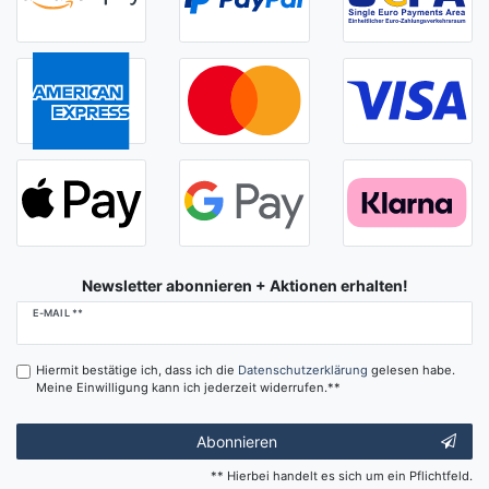
Newsletter abonnieren + Aktionen erhalten!
Newsletter
E-MAIL **
Honig
Hiermit bestätige ich, dass ich die
Daten­schutz­erklärung
gelesen habe.
Meine Einwilligung kann ich jederzeit widerrufen.**
Abonnieren
** Hierbei handelt es sich um ein Pflichtfeld.