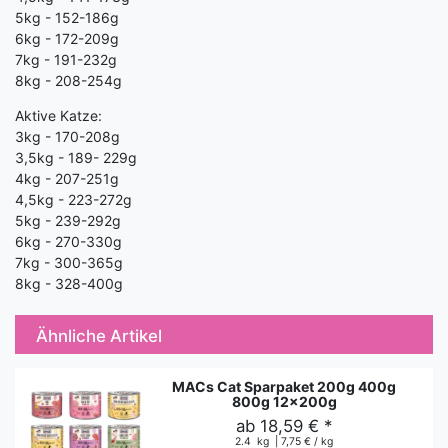
5kg - 152-186g
6kg - 172-209g
7kg - 191-232g
8kg - 208-254g
Aktive Katze:
3kg - 170-208g
3,5kg - 189- 229g
4kg - 207-251g
4,5kg - 223-272g
5kg - 239-292g
6kg - 270-330g
7kg - 300-365g
8kg - 328-400g
Ähnliche Artikel
MACs Cat Sparpaket 200g 400g
800g 12x200g
ab 18,59 € *
2.4
kg
| 7,75 € / kg