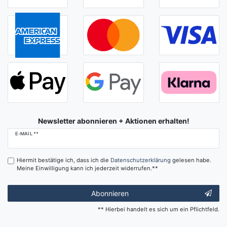
Newsletter abonnieren + Aktionen erhalten!
Newsletter
E-MAIL **
Honig
Hiermit bestätige ich, dass ich die
Daten­schutz­erklärung
gelesen habe.
Meine Einwilligung kann ich jederzeit widerrufen.**
Abonnieren
** Hierbei handelt es sich um ein Pflichtfeld.