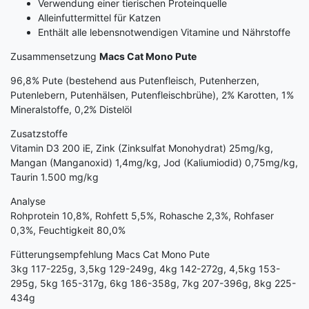
Verwendung einer tierischen Proteinquelle
Alleinfuttermittel für Katzen
Enthält alle lebensnotwendigen Vitamine und Nährstoffe
Zusammensetzung
Macs Cat Mono Pute
96,8% Pute (bestehend aus Putenfleisch, Putenherzen,
Putenlebern, Putenhälsen, Putenfleischbrühe), 2% Karotten, 1%
Mineralstoffe, 0,2% Distelöl
Zusatzstoffe
Vitamin D3 200 iE, Zink (Zinksulfat Monohydrat) 25mg/kg,
Mangan (Manganoxid) 1,4mg/kg, Jod (Kaliumiodid) 0,75mg/kg,
Taurin 1.500 mg/kg
Analyse
Rohprotein 10,8%, Rohfett 5,5%, Rohasche 2,3%, Rohfaser
0,3%, Feuchtigkeit 80,0%
Fütterungsempfehlung Macs Cat Mono Pute
3kg 117-225g, 3,5kg 129-249g, 4kg 142-272g, 4,5kg 153-
295g, 5kg 165-317g, 6kg 186-358g, 7kg 207-396g, 8kg 225-
434g