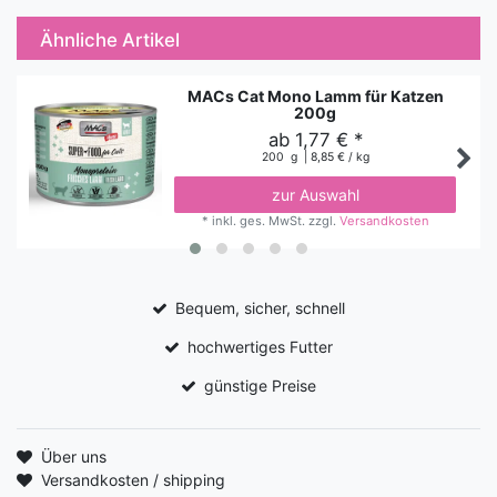
Ähnliche Artikel
MACs Cat Mono Lamm für Katzen
200g
ab 1,77 € *
200
g
| 8,85 € / kg
zur Auswahl
*
inkl. ges. MwSt.
zzgl.
Versandkosten
Bequem, sicher, schnell
hochwertiges Futter
günstige Preise
Über uns
Versandkosten / shipping