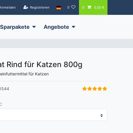
Anmelden
Registrieren
0
0
0,00 €
Sparpakete
Angebote
 Rind für Katzen
800g
leinfuttermittel für Katzen
1544
: