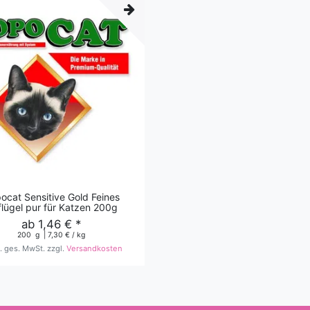
ocat Sensitive Gold Feines
lügel pur für Katzen 200g
ab 1,46 € *
200
g
| 7,30 € / kg
l. ges. MwSt.
zzgl.
Versandkosten