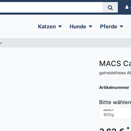
Katzen
Hunde
Pferde
er
MACS Cat
getreidefreies Al
Artikelnummer
Bitte wählen
INHALT
*