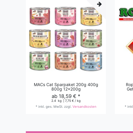
MACs Cat Sparpaket 200g 400g
Rop
800g 12x200g
Gef
ab 18,59 € *
2.4
kg
| 7,75 € / kg
*
inkl. ges. MwSt.
zzgl.
Versandkosten
*
ink