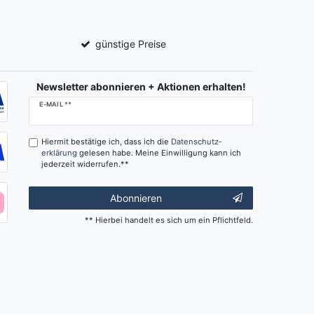
günstige Preise
Newsletter abonnieren + Aktionen erhalten!
Newsletter
E-MAIL **
Honig
Hiermit bestätige ich, dass ich die
Daten­schutz­
erklärung
gelesen habe. Meine Einwilligung kann ich
jederzeit widerrufen.**
Abonnieren
** Hierbei handelt es sich um ein Pflichtfeld.