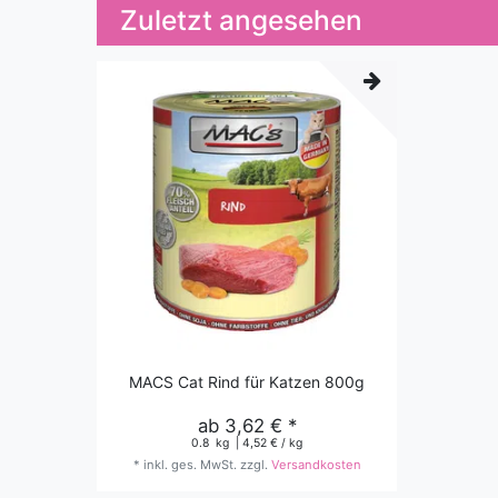
Zuletzt angesehen
MACS Cat Rind für Katzen 800g
ab 3,62 € *
0.8
kg
| 4,52 € / kg
*
inkl. ges. MwSt.
zzgl.
Versandkosten