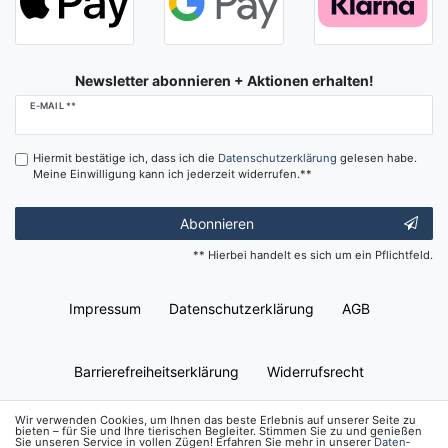
Newsletter abonnieren + Aktionen erhalten!
Newsletter
E-MAIL **
Honig
Hiermit bestätige ich, dass ich die
Daten­schutz­erklärung
gelesen habe.
Meine Einwilligung kann ich jederzeit widerrufen.**
Abonnieren
** Hierbei handelt es sich um ein Pflichtfeld.
Impressum
Daten­schutz­erklärung
AGB
Barrierefreiheitserklärung
Widerrufs­recht
Wir verwenden Cookies, um Ihnen das beste Erlebnis auf unserer Seite zu
bieten – für Sie und Ihre tierischen Begleiter. Stimmen Sie zu und genießen
Kontakt
Vertrag widerrufen
Sie unseren Service in vollen Zügen! Erfahren Sie mehr in unserer
Daten­