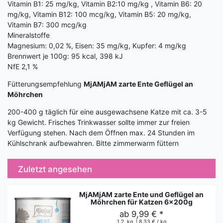
Vitamin B1: 25 mg/kg, Vitamin B2:10 mg/kg , Vitamin B6: 20
mg/kg, Vitamin B12: 100 mcg/kg, Vitamin B5: 20 mg/kg,
Vitamin B7: 300 mcg/kg
Mineralstoffe
Magnesium: 0,02 %, Eisen: 35 mg/kg, Kupfer: 4 mg/kg
Brennwert je 100g: 95 kcal, 398 kJ
NfE 2,1 %
Fütterungsempfehlung
MjAMjAM zarte Ente Geflügel an
Möhrchen
200-400 g täglich für eine ausgewachsene Katze mit ca. 3-5
kg Gewicht. Frisches Trinkwasser sollte immer zur freien
Verfügung stehen. Nach dem Öffnen max. 24 Stunden im
Kühlschrank aufbewahren. Bitte zimmerwarm füttern
Zuletzt angesehen
MjAMjAM zarte Ente und Geflügel an
Möhrchen für Katzen 6x200g
ab 9,99 € *
1.2
kg
| 8,33 € / kg