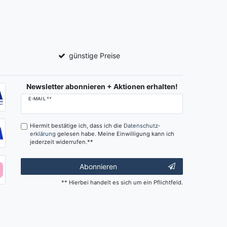
günstige Preise
Newsletter abonnieren + Aktionen erhalten!
Newsletter
E-MAIL **
Honig
Hiermit bestätige ich, dass ich die
Daten­schutz­
erklärung
gelesen habe. Meine Einwilligung kann ich
jederzeit widerrufen.**
Abonnieren
** Hierbei handelt es sich um ein Pflichtfeld.