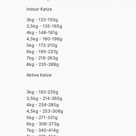
Indoor Katze
3kg - 123-150g
3,5kg - 135-165g
4kg - 148-181g
4,5kg - 160-196g
5kg - 172-210g
6kg - 195-237g
7kg - 216-263g
8kg - 235-288g
Aktive Katze
3kg - 192-235g
3,5kg - 214-260g
4kg - 234-285g
4,5kg - 253-308g
5kg - 271-331g
6kg - 306-373g
7kg - 340-414g