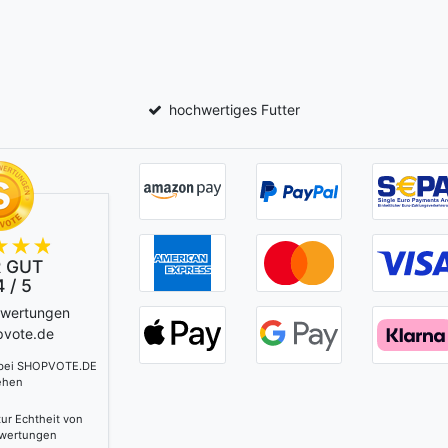
hochwertiges Futter
 GUT
 / 5
ewertungen
pvote.de
 bei SHOPVOTE.DE
ehen
ur Echtheit von
wertungen