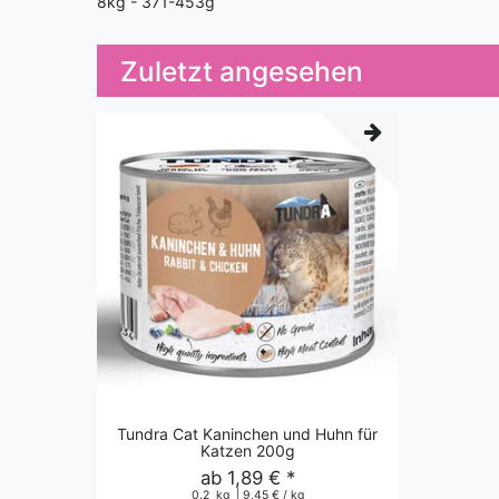
8kg - 371-453g
Zuletzt angesehen
Tundra Cat Kaninchen und Huhn für
Katzen 200g
ab 1,89 € *
0.2
kg
| 9,45 € / kg