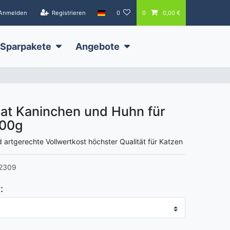
Anmelden
Registrieren
0
0
0,00 €
Sparpakete
Angebote
at Kaninchen und Huhn für
00g
d artgerechte Vollwertkost höchster Qualität für Katzen
2309
: