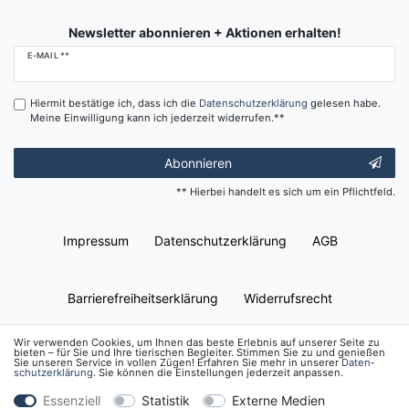
Newsletter abonnieren + Aktionen erhalten!
Newsletter
E-MAIL **
Honig
Hiermit bestätige ich, dass ich die
Daten­schutz­erklärung
gelesen habe.
Meine Einwilligung kann ich jederzeit widerrufen.**
Abonnieren
** Hierbei handelt es sich um ein Pflichtfeld.
Impressum
Daten­schutz­erklärung
AGB
Barrierefreiheitserklärung
Widerrufs­recht
Wir verwenden Cookies, um Ihnen das beste Erlebnis auf unserer Seite zu
bieten – für Sie und Ihre tierischen Begleiter. Stimmen Sie zu und genießen
Kontakt
Vertrag widerrufen
Sie unseren Service in vollen Zügen! Erfahren Sie mehr in unserer
Daten­
schutz­erklärung
. Sie können die Einstellungen jederzeit anpassen.
Essenziell
Statistik
Externe Medien