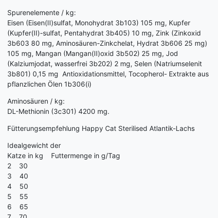
Spurenelemente / kg:
Eisen (Eisen(II)sulfat, Monohydrat 3b103) 105 mg, Kupfer
(Kupfer(II)-sulfat, Pentahydrat 3b405) 10 mg, Zink (Zinkoxid
3b603 80 mg, Aminosäuren-Zinkchelat, Hydrat 3b606 25 mg)
105 mg, Mangan (Mangan(II)oxid 3b502) 25 mg, Jod
(Kalziumjodat, wasserfrei 3b202) 2 mg, Selen (Natriumselenit
3b801) 0,15 mg Antioxidationsmittel, Tocopherol- Extrakte aus
pflanzlichen Ölen 1b306(i)
Aminosäuren / kg:
DL-Methionin (3c301) 4200 mg.
Fütterungsempfehlung Happy Cat Sterilised Atlantik-Lachs
Idealgewicht der
Katze in kg Futtermenge in g/Tag
2 30
3 40
4 50
5 55
6 65
7 70