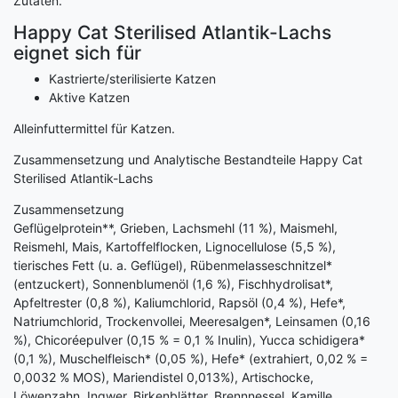
Zutaten.
Happy Cat Sterilised Atlantik-Lachs
eignet sich für
Kastrierte/sterilisierte Katzen
Aktive Katzen
Alleinfuttermittel für Katzen.
Zusammensetzung und Analytische Bestandteile Happy Cat
Sterilised Atlantik-Lachs
Zusammensetzung
Geflügelprotein**, Grieben, Lachsmehl (11 %), Maismehl,
Reismehl, Mais, Kartoffelflocken, Lignocellulose (5,5 %),
tierisches Fett (u. a. Geflügel), Rübenmelasseschnitzel*
(entzuckert), Sonnenblumenöl (1,6 %), Fischhydrolisat*,
Apfeltrester (0,8 %), Kaliumchlorid, Rapsöl (0,4 %), Hefe*,
Natriumchlorid, Trockenvollei, Meeresalgen*, Leinsamen (0,16
%), Chicoréepulver (0,15 % = 0,1 % Inulin), Yucca schidigera*
(0,1 %), Muschelfleisch* (0,05 %), Hefe* (extrahiert, 0,02 % =
0,0032 % MOS), Mariendistel 0,013%), Artischocke,
Löwenzahn, Ingwer, Birkenblätter, Brennnessel, Kamille,