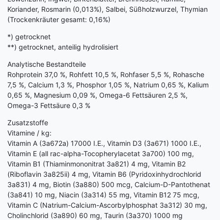
Koriander, Rosmarin (0,013%), Salbei, Süßholzwurzel, Thymian
(Trockenkräuter gesamt: 0,16%)
*) getrocknet
**) getrocknet, anteilig hydrolisiert
Analytische Bestandteile
Rohprotein 37,0 %, Rohfett 10,5 %, Rohfaser 5,5 %, Rohasche
7,5 %, Calcium 1,3 %, Phosphor 1,05 %, Natrium 0,65 %, Kalium
0,65 %, Magnesium 0,09 %, Omega-6 Fettsäuren 2,5 %,
Omega-3 Fettsäure 0,3 %
Zusatzstoffe
Vitamine / kg:
Vitamin A (3a672a) 17000 I.E., Vitamin D3 (3a671) 1000 I.E.,
Vitamin E (all rac-alpha-Tocopherylacetat 3a700) 100 mg,
Vitamin B1 (Thiaminmononitrat 3a821) 4 mg, Vitamin B2
(Riboflavin 3a825ii) 4 mg, Vitamin B6 (Pyridoxinhydrochlorid
3a831) 4 mg, Biotin (3a880) 500 mcg, Calcium-D-Pantothenat
(3a841) 10 mg, Niacin (3a314) 55 mg, Vitamin B12 75 mcg,
Vitamin C (Natrium-Calcium-Ascorbylphosphat 3a312) 30 mg,
Cholinchlorid (3a890) 60 mg, Taurin (3a370) 1000 mg