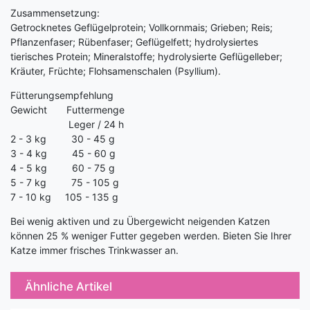
Zusammensetzung:
Getrocknetes Geflügelprotein; Vollkornmais; Grieben; Reis;
Pflanzenfaser; Rübenfaser; Geflügelfett; hydrolysiertes
tierisches Protein; Mineralstoffe; hydrolysierte Geflügelleber;
Kräuter, Früchte; Flohsamenschalen (Psyllium).
Fütterungsempfehlung
Gewicht Futtermenge
Leger / 24 h
2 - 3 kg 30 - 45 g
3 - 4 kg 45 - 60 g
4 - 5 kg 60 - 75 g
5 - 7 kg 75 - 105 g
7 - 10 kg 105 - 135 g
Bei wenig aktiven und zu Übergewicht neigenden Katzen
können 25 % weniger Futter gegeben werden. Bieten Sie Ihrer
Katze immer frisches Trinkwasser an.
Ähnliche Artikel