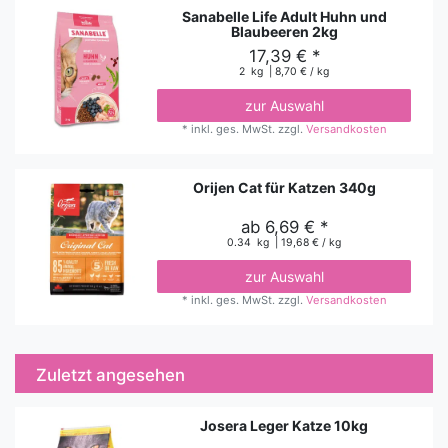
Sanabelle Life Adult Huhn und
Blaubeeren 2kg
17,39 € *
2
kg
| 8,70 € / kg
zur Auswahl
*
inkl. ges. MwSt.
zzgl.
Versandkosten
Orijen Cat für Katzen 340g
ab 6,69 € *
0.34
kg
| 19,68 € / kg
zur Auswahl
*
inkl. ges. MwSt.
zzgl.
Versandkosten
Zuletzt angesehen
Josera Leger Katze 10kg