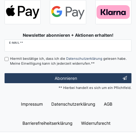
Newsletter abonnieren + Aktionen erhalten!
Newsletter
E-MAIL **
Honig
Hiermit bestätige ich, dass ich die
Daten­schutz­erklärung
gelesen habe.
Meine Einwilligung kann ich jederzeit widerrufen.**
Abonnieren
** Hierbei handelt es sich um ein Pflichtfeld.
Impressum
Daten­schutz­erklärung
AGB
Barrierefreiheitserklärung
Widerrufs­recht