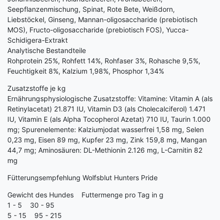
Seepflanzenmischung, Spinat, Rote Bete, Weißdorn,
Liebstöckel, Ginseng, Mannan-oligosaccharide (prebiotisch
MOS), Fructo-oligosaccharide (prebiotisch FOS), Yucca-
Schidigera-Extrakt
Analytische Bestandteile
Rohprotein 25%, Rohfett 14%, Rohfaser 3%, Rohasche 9,5%,
Feuchtigkeit 8%, Kalzium 1,98%, Phosphor 1,34%
Zusatzstoffe je kg
Ernährungsphysiologische Zusatzstoffe: Vitamine: Vitamin A (als
Retinylacetat) 21.871 IU, Vitamin D3 (als Cholecalciferol) 1.471
IU, Vitamin E (als Alpha Tocopherol Azetat) 710 IU, Taurin 1.000
mg; Spurenelemente: Kalziumjodat wasserfrei 1,58 mg, Selen
0,23 mg, Eisen 89 mg, Kupfer 23 mg, Zink 159,8 mg, Mangan
44,7 mg; Aminosäuren: DL-Methionin 2.126 mg, L-Carnitin 82
mg
Fütterungsempfehlung Wolfsblut Hunters Pride
Gewicht des Hundes Futtermenge pro Tag in g
1 - 5 30 - 95
5 - 15 95 - 215